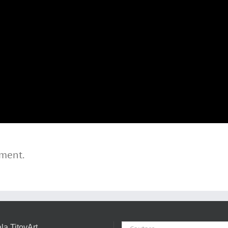
ectacol al
scolii
Spectacol
TitovArt
TitovArt
Pitesti 17
Pitesti 18
S
ecembrie
iunie 2016
2016
ment.
Cautare...
la TitovArt