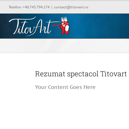
Skip
Telefon: +40.745.794.174
|
contact@titovart.ro
to
content
Rezumat spectacol Titovart 
Your Content Goes Here