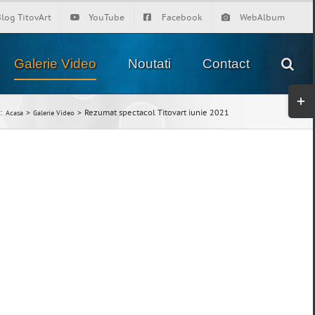
Blog TitovArt
YouTube
Facebook
WebAlbum
Galerie Video
Noutati
Contact
Tog
Slid
:
Rezumat spectacol Titovart iunie 2021
Acasa
Galerie Video
Bar
Are