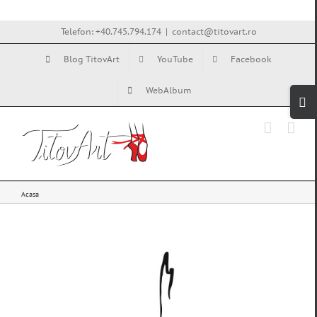
Skip
to
Telefon: +40.745.794.174
|
contact@titovart.ro
content
Blog TitovArt
YouTube
Facebook
Tog
WebAlbum
Slid
Bar
Are
Acasa