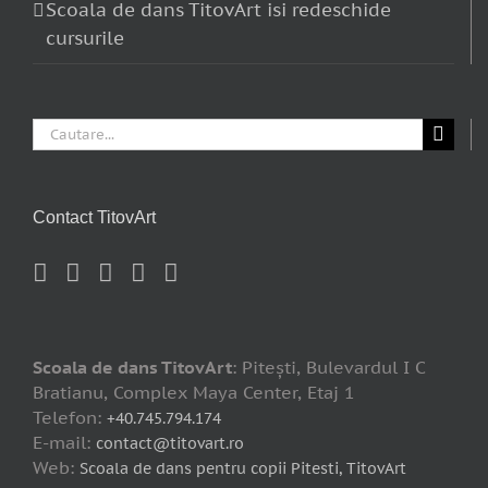
Scoala de dans TitovArt isi redeschide
cursurile
Cautare...
Contact TitovArt
Scoala de dans TitovArt
: Piteşti, Bulevardul I C
Bratianu, Complex Maya Center, Etaj 1
Telefon:
+40.745.794.174
E-mail:
contact@titovart.ro
Web:
Scoala de dans pentru copii Pitesti, TitovArt