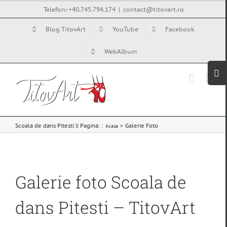
Skip
Telefon: +40.745.794.174
|
contact@titovart.ro
to
Blog TitovArt
YouTube
Facebook
content
WebAlbum
Tog
Slid
Bar
Are
Scoala de dans Pitesti || Pagina: :
Galerie Foto
Acasa
Galerie foto Scoala de
dans Pitesti – TitovArt