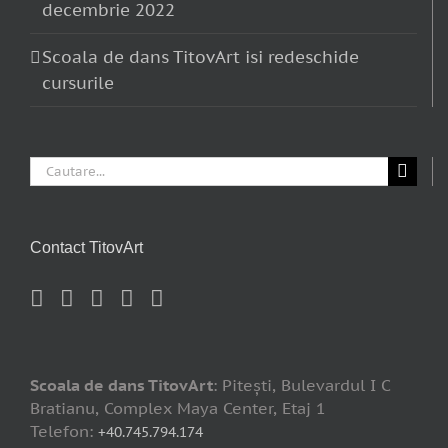
decembrie 2022
Scoala de dans TitovArt isi redeschide
cursurile
Cautare...
Contact TitovArt
Scoala de dans TitovArt
: Piteşti, Bulevardul I C
Bratianu, Complex Maya Center, Etaj 1
Telefon:
+40.745.794.174