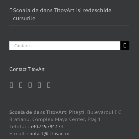
Scoala de dans TitovArt isi redeschide
cursurile
Cautare...
Contact TitovArt
Scoala de dans TitovArt
: Piteşti, Bulevardul I C
Bratianu, Complex Maya Center, Etaj 1
Telefon:
+40.745.794.174
E-mail:
contact@titovart.ro