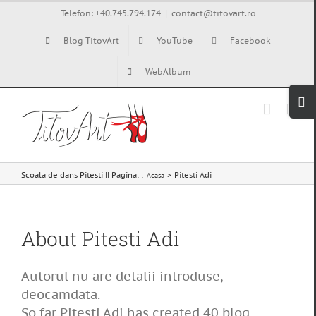
Skip
Telefon: +40.745.794.174
|
contact@titovart.ro
to
Blog TitovArt
YouTube
Facebook
content
WebAlbum
Tog
Slid
Bar
Are
Scoala de dans Pitesti || Pagina: :
Pitesti Adi
Acasa
About
Pitesti Adi
Autorul nu are detalii introduse,
deocamdata.
So far Pitesti Adi has created 40 blog