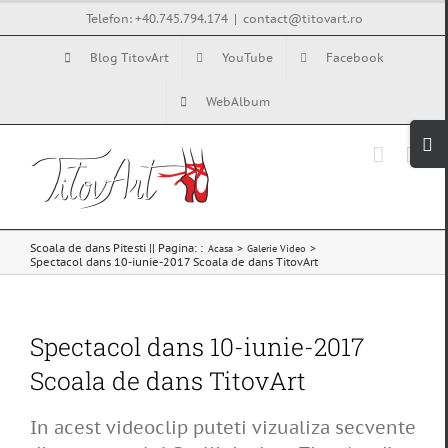
Skip
Telefon: +40.745.794.174
|
contact@titovart.ro
to
Blog TitovArt
YouTube
Facebook
content
WebAlbum
Tog
Slid
Bar
Are
Scoala de dans Pitesti || Pagina: :
Acasa
Galerie Video
Spectacol dans 10-iunie-2017 Scoala de dans TitovArt
Spectacol dans 10-iunie-2017
Scoala de dans TitovArt
In acest videoclip puteti vizualiza secvente