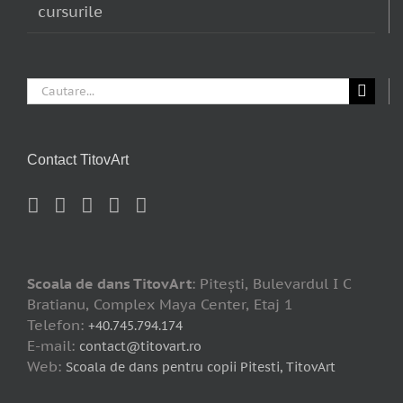
cursurile
Cautare...
Contact TitovArt
Scoala de dans TitovArt
: Piteşti, Bulevardul I C
Bratianu, Complex Maya Center, Etaj 1
Telefon:
+40.745.794.174
E-mail:
contact@titovart.ro
Web:
Scoala de dans pentru copii Pitesti, TitovArt