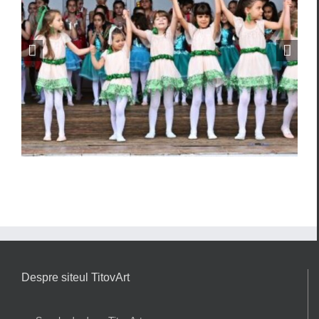
Grupa mijlocie in decembrie
2019
Despre siteul TitovArt