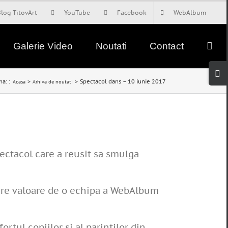
Blog TitovArt
YouTube
Facebook
WebAlbum
Galerie Video
Noutati
Contact
Tog
Slid
na: :
Spectacol dans – 10 iunie 2017
Acasa
Arhiva de noutati
Bar
Are
pectacol care a reusit sa smulga
 mare valoare de o echipa a WebAlbum
rtul copiilor si al parintilor din