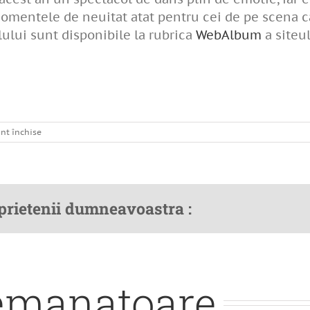
momentele de neuitat atat pentru cei de pe scena ca
lului sunt disponibile la rubrica
WebAlbum
a siteul
pentru
nt închise
Spectacol
dans
–
10
iunie
 prietenii dumneavoastra :
2017
semanatoare