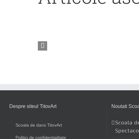
Petrecerea
continua
Despre siteul TitovArt
Noutati Scoa
Scoala de
Scoala de dans TitovArt
Spectaco
Politici de confidentialitate