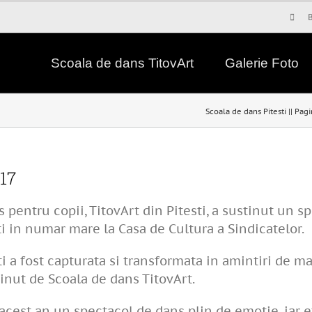
Scoala de dans TitovArt
Galerie Foto
Scoala de dans Pitesti || Pagi
17
 pentru copii, TitovArt din Pitesti, a sustinut un s
ti in numar mare la Casa de Cultura a Sindicatelor.
sti a fost capturata si transformata in amintiri de
tinut de Scoala de dans TitovArt.
 acest an un spectacol de dans plin de emotie, iar efo