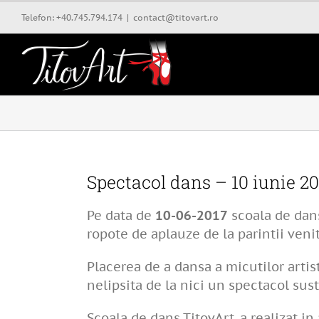
Skip
Telefon: +40.745.794.174
|
contact@titovart.ro
to
content
Spectacol dans – 10 iunie 20
Pe data de
10-06-2017
scoala de dans
ropote de aplauze de la parintii veni
Placerea de a dansa a micutilor arti
nelipsita de la nici un spectacol sus
Scoala de dans TitovArt, a realizat in