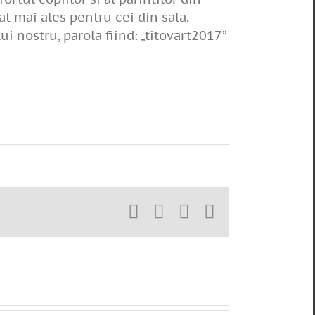
t mai ales pentru cei din sala.
ui nostru, parola fiind: „titovart2017”
Facebook
X
WhatsApp
E-
mail: